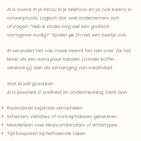
AI is overal. In je inbox, in je telefoon en ja, ook ineens in
ontwerptools. Logisch dat veel ondernemers zich
afvragen: “Heb ik straks nog wel een grafisch
vormgever nodig?” Spoiler:
ja
. En niet een beetje ook.
AI verandert het vak, maar neemt het niet over. Zie het
liever als een extra paar handen (zonder koffie­
verslaving) dan als vervanging van creativiteit.
Wat AI wél goed kan
AI is ijzersterk in snelheid en ondersteuning. Denk aan:
Razendsnel inspiratie verzamelen
Schetsen, variaties of conceptideeën genereren
Meedenken over kleurcombinaties of lettertypes
Tijd besparen bij herhalende taken