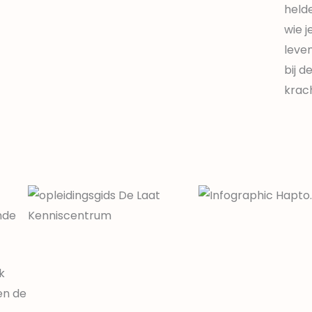
helde
wie j
leven
bij 
krach
nde
k
en de