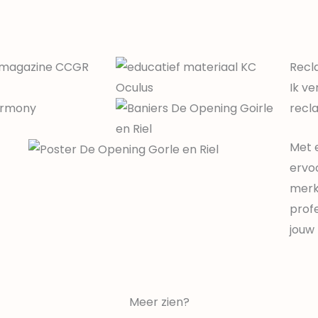
Recl
Ik v
recl
Met e
ervo
merk
profe
jouw
Meer zien?