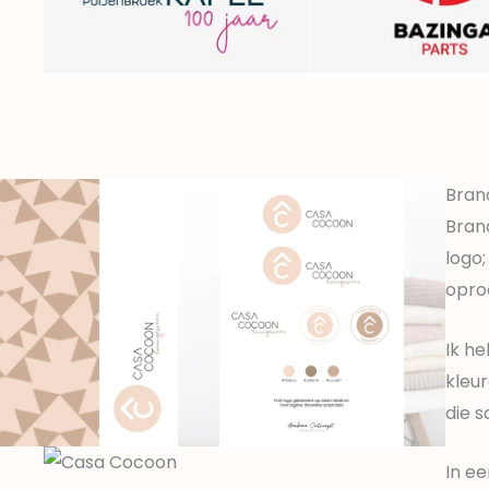
Bran
Bran
logo
opro
Ik he
kleur
die 
In ee