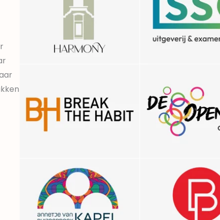
r
ar
maar
lakken